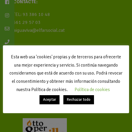
CONTACTE:
TEL: 93 386 10 48
661 29 57 03
aiguaviva@elfarsocial.cat
Registre d’Instal·lacions juvenils amb el nº
Esta web usa 'cookies' propias y de terceros para ofrecerte
CC000474.
una mejor experiencia y servicio. Si continúa navegando
consideramos que está de acuerdo con su uso. Podrá revocar
el consentimiento y obtener más información consultando
Pertany a L´EEC
nuestra Política de cookies.
Política de cookies
Gestió: El Far Social
Aceptar
Rechazar todo
Avís legal, política de privacitat