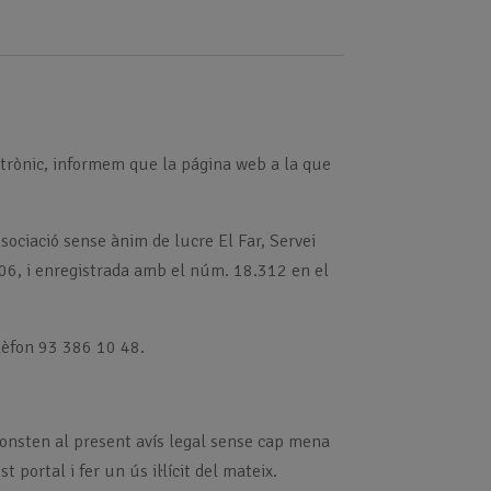
ectrònic, informem que la página web a la que
ssociació sense ànim de lucre El Far, Servei
6, i enregistrada amb el núm. 18.312 en el
lèfon 93 386 10 48.
e consten al present avís legal sense cap mena
portal i fer un ús il·lícit del mateix.