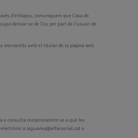
.
a través d’enllaços, comuniquem que Casa de
ugui derivar-se de l’ús per part de l’usuari de
s o mercantils amb el titular de la pàgina web
ncia o consulta comprometent-se a què les
 electrònic a aiguaviva@elfarsocial.cat o