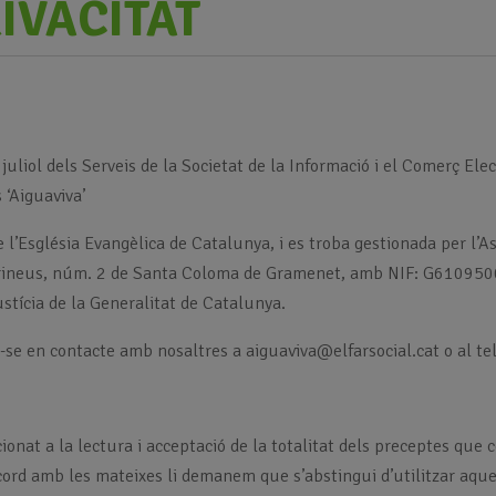
RIVACITAT
juliol dels Serveis de la Societat de la Informació i el Comerç El
 ‘Aiguaviva’
e l’Església Evangèlica de Catalunya, i es troba gestionada per l’A
 Pirineus, núm. 2 de Santa Coloma de Gramenet, amb NIF: G6109500
stícia de la Generalitat de Catalunya.
-se en contacte amb nosaltres a aiguaviva@elfarsocial.cat o al te
icionat a la lectura i acceptació de la totalitat dels preceptes qu
ord amb les mateixes li demanem que s’abstingui d’utilitzar aquest 