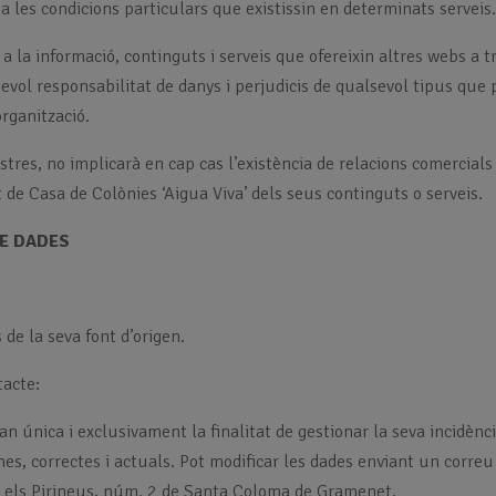
 a les condicions particulars que existissin en determinats serveis
ó a la informació, continguts i serveis que ofereixin altres webs 
vol responsabilitat de danys i perjudicis de qualsevol tipus que p
organització.
ostres, no implicarà en cap cas l’existència de relacions comercial
rt de Casa de Colònies ‘Aigua Viva’ dels seus continguts o serveis.
DE DADES
 de la seva font d’origen.
tacte:
an única i exclusivament la finalitat de gestionar la seva incidè
nes, correctes i actuals. Pot modificar les dades enviant un correu
er els Pirineus, núm. 2 de Santa Coloma de Gramenet.