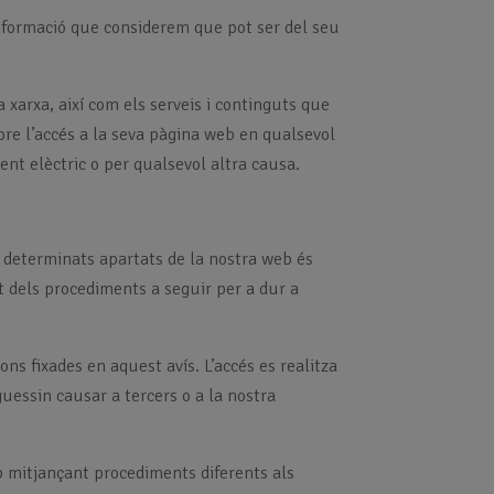
informació que considerem que pot ser del seu
 xarxa, així com els serveis i continguts que
mpre l’accés a la seva pàgina web en qualsevol
nt elèctric o per qualsevol altra causa.
 de determinats apartats de la nostra web és
 dels procediments a seguir per a dur a
ons fixades en aquest avís. L’accés es realitza
guessin causar a tercers o a la nostra
eb mitjançant procediments diferents als