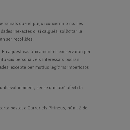
personals que el pugui concernir o no. Les
dades inexactes o, si calgués, sol·licitar la
an ser recollides.
es. En aquest cas únicament es conservaran per
situació personal, els interessats podran
 dades, excepte per motius legítims imperiosos
qualsevol moment, sense que això afecti la
carta postal a Carrer els Pirineus, núm. 2 de