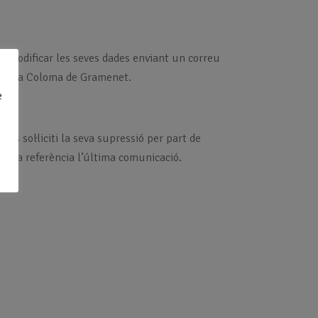
Pot modificar les seves dades enviant un correu
e Santa Coloma de Gramenet.
e
s sol·liciti la seva supressió per part de
com a referència l’última comunicació.