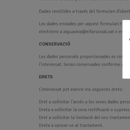
Dades recollides a través del formulari d’ober
Les dades enviades per aquest formulari tindra
electrònic a aiguaviva@elfarsocial.cat o envi
CONSERVACIÓ
Les dades personals proporcionades es conserv
l’interessat. Seran conservades conforme als 
DRETS
L’interessat pot exercir els següents drets:
Dret a sol·licitar l’accés a les seves dades pers
Dreta a sol·licitar la seva rectificació o supress
Dret a sol·licitar la limitació del seu tractamen
Dreta a oposar-se al tractament.