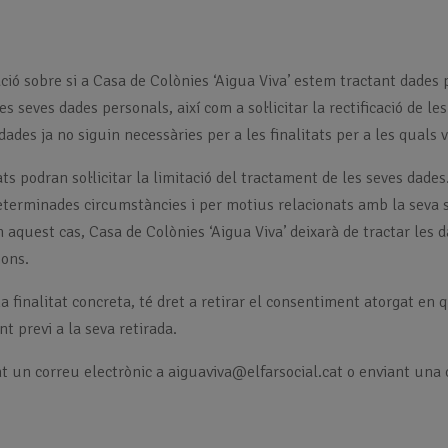
ció sobre si a Casa de Colònies ‘Aigua Viva’ estem tractant dades 
 seves dades personals, així com a sol·licitar la rectificació de les 
ades ja no siguin necessàries per a les finalitats per a les quals v
ts podran sol·licitar la limitació del tractament de les seves dad
determinades circumstàncies i per motius relacionats amb la seva 
 aquest cas, Casa de Colònies ‘Aigua Viva’ deixarà de tractar les
ions.
 finalitat concreta, té dret a retirar el consentiment atorgat en 
t previ a la seva retirada.
t un correu electrònic a aiguaviva@elfarsocial.cat o enviant una 