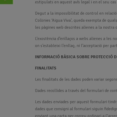
estipulats en aquest avís legal i en el seu cas
Degut a la impossibilitat de control en relaci
Colònies ‘Aigua Viva’, queda exempta de qualse
les pàgines web descrites alienes a la nostra 
L’exostència d’enllaços a webs alienes a les n
on s’estableixi l’enllaç, ni l’acceptació per pa
INFORMACIÓ BÀSICA SOBRE PROTECCIÓ 
FINALITATS
Les finalitats de les dades poden variar segons
Dades recollides a través del formulari de con
Les dades enviades per aquest formulari tindr
dades que consigni al formulari siguin fidedig
enviant una carta per correu ordinari a Carr