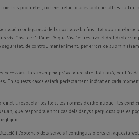
l nostres productes, notícies relacionades amb nosaltres i altra 
ació i configuració de la nostra web i fins i tot suprimir-la de la
preavís. Casa de Colònies ‘Aigua Viva’ es reserva el dret d’interro
e seguretat, de control, manteniment, per errors de subministrame
és necessària la subscripció prèvia o registre. Tot i això, per l’ús
des. En aquests casos estarà perfectament indicat en cada moment
omet a respectar les lleis, les normes d’ordre públic i les condici
’usuari, que respondrà en tot cas dels danys i perjudicis que es po
negligent.
lització i l’obtenció dels serveis i continguts oferts en aquesta w