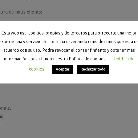
tura de nous clients:
n finalitat comercial, gestió administrativa, comptable i fiscal. 
Esta web usa 'cookies' propias y de terceros para ofrecerte una mejor
ant una carta per correu ordinari a Carrer els Pirineus, núm. 2 d
experiencia y servicio. Si continúa navegando consideramos que está d
acuerdo con su uso. Podrá revocar el consentimiento y obtener más
información consultando nuestra Política de cookies.
Política de
aran durant la relació comercial entre ambdues parts i mentre no e
terminis legals establerts en matèria fiscal i comptable, prenent 
cookies
Aceptar
Rechazar todo
onals.
ió.
t.