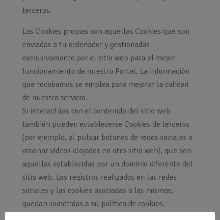
terceros.
Las Cookies propias son aquellas Cookies que son
enviadas a tu ordenador y gestionadas
exclusivamente por el sitio web para el mejor
funcionamiento de nuestro Portal. La información
que recabamos se emplea para mejorar la calidad
de nuestro servicio.
Si interactúas con el contenido del sitio web
también pueden establecerse Cookies de terceros
(por ejemplo, al pulsar botones de redes sociales o
visionar vídeos alojados en otro sitio web), que son
aquellas establecidas por un dominio diferente del
sitio web. Los registros realizados en las redes
sociales y las cookies asociadas a las mismas,
quedan sometidas a su política de cookies.
Navegar por el sitio web supone que se puedan