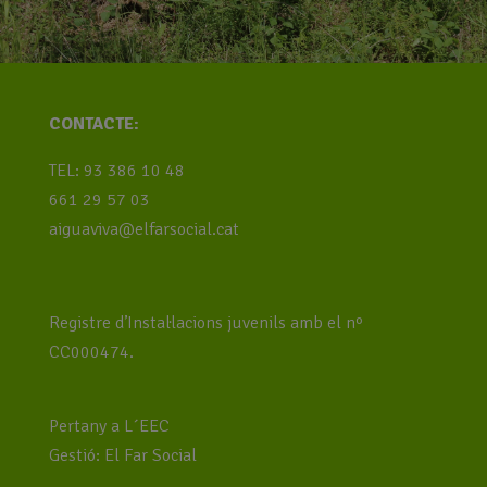
CONTACTE:
TEL: 93 386 10 48
661 29 57 03
aiguaviva@elfarsocial.cat
Registre d’Instal·lacions juvenils amb el nº
CC000474.
Pertany a L´EEC
Gestió: El Far Social