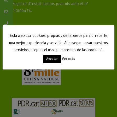
Registre d’Instal·lacions juvenils amb el nº
CC000474.
Pertenece a la EEC
Gestión: El Far Social
Esta web usa 'cookies' propias y de terceros para ofrecerte
una mejor experiencia y servicio. Al navegar o usar nuestros
Avíso legal, política de privacidad
servicios, aceptas el uso que hacemos de las 'cookies'.
Ver más
Aceptar