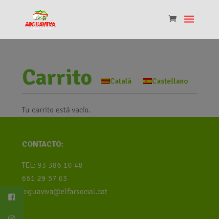
Carrito
Català
Castellano
Tu carrito está vacío.
CONTACTO:
TEL: 93 386 10 48
661 29 57 03
aiguaviva@elfarsocial.cat