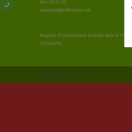
661 29 57 03
aiguaviva@elfarsocial.cat
Registre d’Instal·lacions juvenils amb el nº
CC000474.
Diseño web Tucan IT