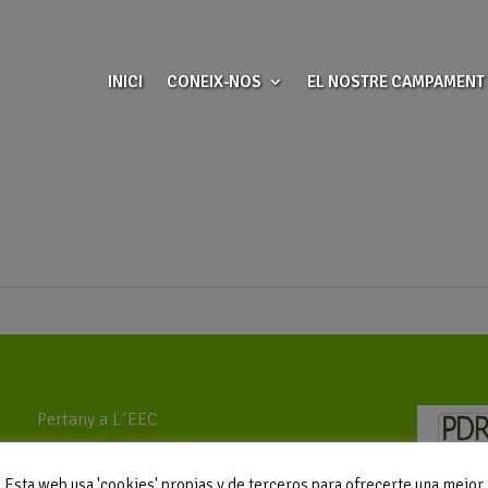
INICI
CONEIX-NOS
EL NOSTRE CAMPAMENT
Pertany a L´EEC
Gestió: El Far Social
Esta web usa 'cookies' propias y de terceros para ofrecerte una mejor