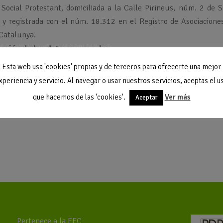
 Social Protestant, domiciliada a la Calle Pirineus, núm. 2 de 
registrada con el núm. 18.312 en el Registro de Asociacione
 Catalunya.
ación de los datos personales.
Esta web usa 'cookies' propias y de terceros para ofrecerte una mejor
de Datos de carácter personal, os informamos que los datos reco
xperiencia y servicio. Al navegar o usar nuestros servicios, aceptas el u
i queréis ejercer el derecho de acceso, rectificación o cancelaci
a través del
Formulario de Contacto
.
que hacemos de las 'cookies'.
Ver más
Aceptar
Pertenece a la EEC