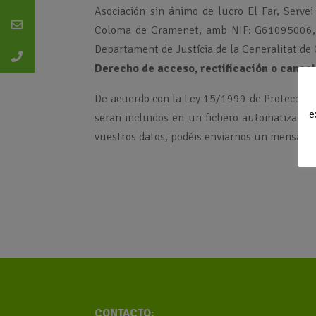
Asociación sin ánimo de lucro El Far, Servei
Coloma de Gramenet, amb NIF: G61095006, y 
Departament de Justícia de la Generalitat de
Derecho de acceso, rectificación o cancel
De acuerdo con la Ley 15/1999 de Protección 
e
seran incluidos en un fichero automatizado. S
vuestros datos, podéis enviarnos un mensage 
CONTACTO: