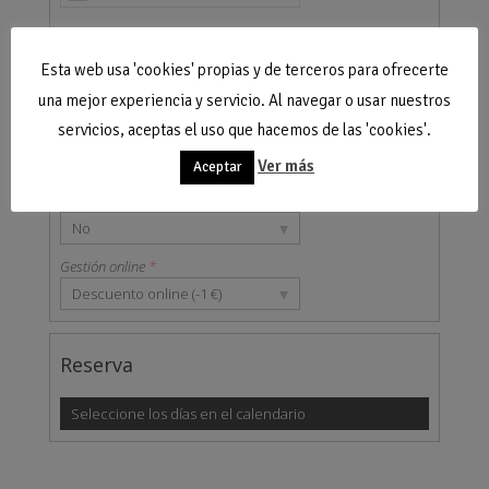
Esta web usa 'cookies' propias y de terceros para ofrecerte
Extras
una mejor experiencia y servicio. Al navegar o usar nuestros
servicios, aceptas el uso que hacemos de las 'cookies'.
Leña
▾
No
Ver más
Aceptar
Lavadora
▾
No
Gestión online
*
▾
Descuento online (-1 €)
Reserva
Seleccione los días en el calendario