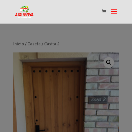
Inicio
/
Caseta
/ Casita 2