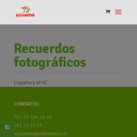
Recuerdos
fotográficos
[nggallery id=8]
CONTACTO:
TEL: 93 386 10 48
661 29 57 03
aiguaviva@elfarsocial.cat