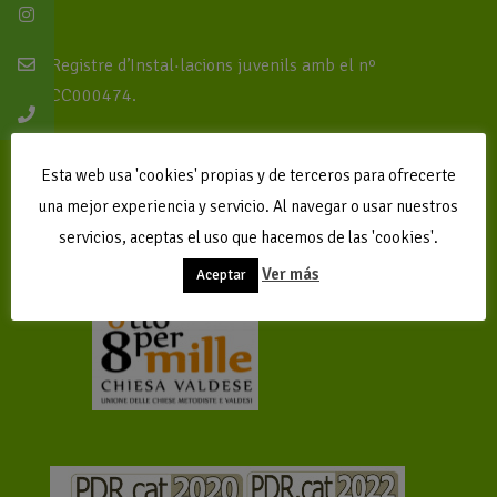
Registre d’Instal·lacions juvenils amb el nº
CC000474.
Pertenece a la EEC
Esta web usa 'cookies' propias y de terceros para ofrecerte
Gestión: El Far Social
una mejor experiencia y servicio. Al navegar o usar nuestros
servicios, aceptas el uso que hacemos de las 'cookies'.
Avíso legal, política de privacidad
Ver más
Aceptar