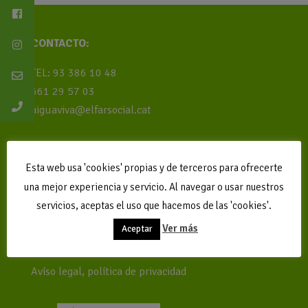
CONTACTO:
TEL: 93 386 10 48
661 29 57 03
aiguaviva@elfarsocial.cat
Registre d’Instal·lacions juvenils amb el nº
Esta web usa 'cookies' propias y de terceros para ofrecerte
CC000474.
una mejor experiencia y servicio. Al navegar o usar nuestros
servicios, aceptas el uso que hacemos de las 'cookies'.
Pertenece a la EEC
Ver más
Aceptar
Gestión: El Far Social
Avíso legal, política de privacidad